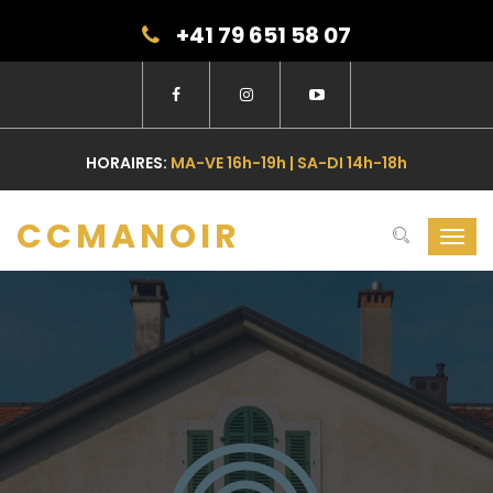
+41 79 651 58 07
HORAIRES:
MA-VE 16h-19h | SA-DI 14h-18h
CCMANOIR
Dérou
la
Navig