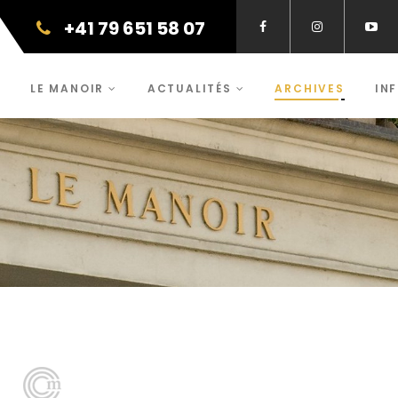
+41 79 651 58 07
LE MANOIR
ACTUALITÉS
ARCHIVES
IN