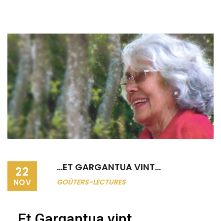
…ET GARGANTUA VINT…
22
NOV
GOÛTERS-LECTURES
…Et Gargantua vint…