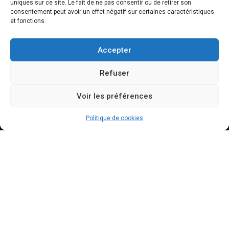
uniques sur ce site. Le fait de ne pas consentir ou de retirer son
NEWSLETTER
consentement peut avoir un effet négatif sur certaines caractéristiques
et fonctions.
Accepter
Refuser
Voir les préférences
INFOS
Politique de cookies
Centre culturel du Manoir
Place du Manoir, 4
1223 Cologny
info@ccmanoir.ch
+41 79 651 58 07